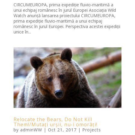
CIRCUMEUROPA, prima expediție fluvio-maritimă a
unui echipaj românesc în jurul Europei Asociația Wild
Watch anunță lansarea proiectului CIRCUMEUROPA,
prima expediție fluvio-maritimă a unui echipaj
românesc în jurul Europei. Perspectiva acestei expediții
unice în...
Relocate the Bears, Do Not Kill
Them!/Mutați urșii, nu-i omorâți!
by
adminWW
|
Oct 21, 2017
|
Projects