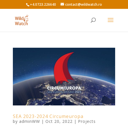
+4.0723.226640
contact@wildwatch.ro
SEA 2023-2024 Circumeuropa
by
adminWW
|
Oct 20, 2022
|
Projects